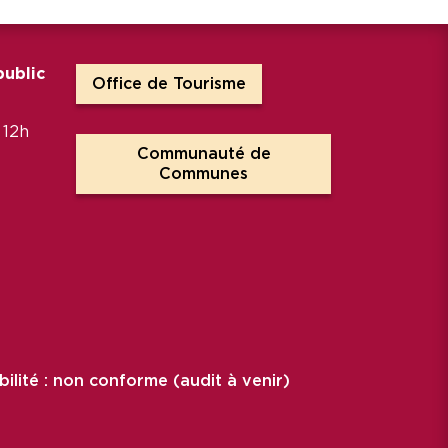
public
(ouverture dans un nouv
Office de Tourisme
 12h
Communauté de
(ouverture dans un nouv
Communes
bilité : non conforme (audit à venir)
un nouvel onglet)